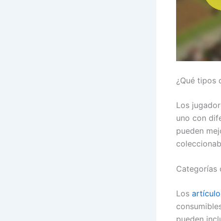
¿Qué tipos 
Los jugador
uno con dif
pueden mejo
coleccionabl
Categorías 
Los
artículo
consumibles
pueden incl