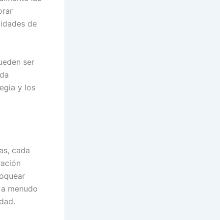
orar
lidades de
ueden ser
ada
egia y los
as, cada
ración
loquear
s a menudo
idad.