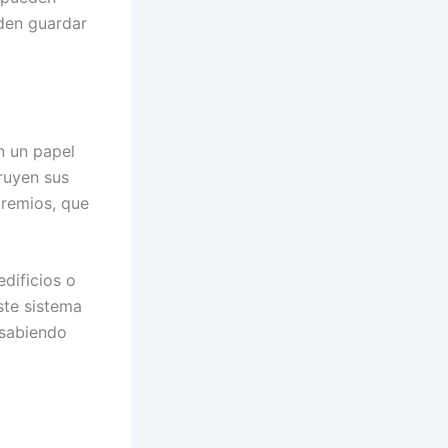
den guardar
n un papel
ruyen sus
premios, que
dificios o
ste sistema
 sabiendo