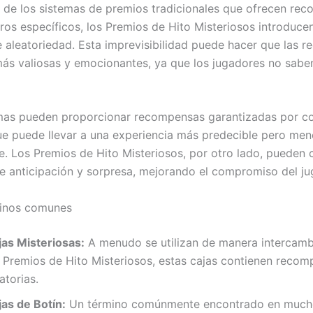
a de los sistemas de premios tradicionales que ofrecen re
gros específicos, los Premios de Hito Misteriosos introduce
 aleatoriedad. Esta imprevisibilidad puede hacer que las 
más valiosas y emocionantes, ya que los jugadores no sabe
mas pueden proporcionar recompensas garantizadas por c
que puede llevar a una experiencia más predecible pero me
. Los Premios de Hito Misteriosos, por otro lado, pueden 
e anticipación y sorpresa, mejorando el compromiso del ju
minos comunes
jas Misteriosas:
A menudo se utilizan de manera intercamb
s Premios de Hito Misteriosos, estas cajas contienen reco
atorias.
jas de Botín:
Un término comúnmente encontrado en mucho