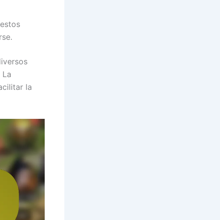
 estos
rse.
diversos
 La
ilitar la