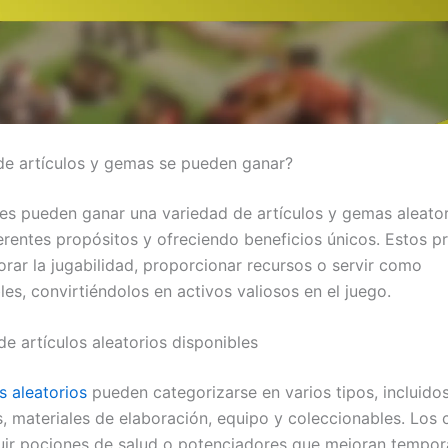
de artículos y gemas se pueden ganar?
es pueden ganar una variedad de artículos y gemas aleator
erentes propósitos y ofreciendo beneficios únicos. Estos p
rar la jugabilidad, proporcionar recursos o servir como
es, convirtiéndolos en activos valiosos en el juego.
de artículos aleatorios disponibles
s aleatorios
pueden categorizarse en varios tipos, incluido
, materiales de elaboración, equipo y coleccionables. Los
uir pociones de salud o potenciadores que mejoran tempor