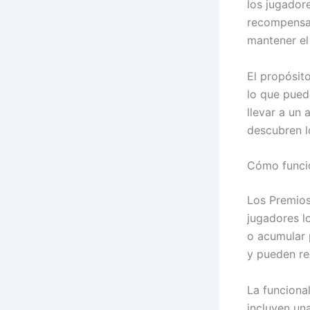
los jugador
recompensar
mantener el
El propósit
lo que pued
llevar a un
descubren l
Cómo funcio
Los Premios
jugadores l
o acumular 
y pueden re
La funciona
incluyen un