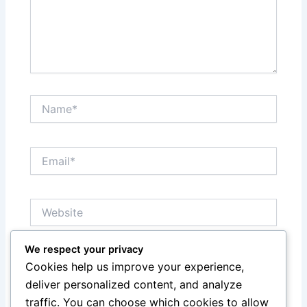
Name*
Email*
Website
We respect your privacy
Save my name, email, and website in this browser
Cookies help us improve your experience,
for the next time I comment.
deliver personalized content, and analyze
traffic. You can choose which cookies to allow