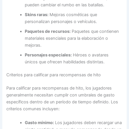
pueden cambiar el rumbo en las batallas.
Skins raras:
Mejoras cosméticas que
personalizan personajes o vehículos.
Paquetes de recursos:
Paquetes que contienen
materiales esenciales para la elaboración o
mejoras.
Personajes especiales:
Héroes o avatares
únicos que ofrecen habilidades distintas.
Criterios para calificar para recompensas de hito
Para calificar para recompensas de hito, los jugadores
generalmente necesitan cumplir con umbrales de gasto
específicos dentro de un período de tiempo definido. Los
criterios comunes incluyen:
Gasto mínimo:
Los jugadores deben recargar una