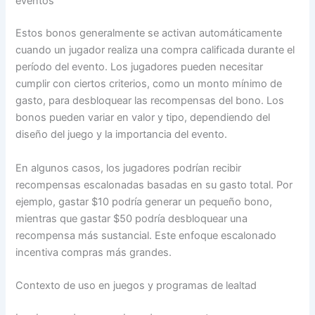
eventos
Estos bonos generalmente se activan automáticamente
cuando un jugador realiza una compra calificada durante el
período del evento. Los jugadores pueden necesitar
cumplir con ciertos criterios, como un monto mínimo de
gasto, para desbloquear las recompensas del bono. Los
bonos pueden variar en valor y tipo, dependiendo del
diseño del juego y la importancia del evento.
En algunos casos, los jugadores podrían recibir
recompensas escalonadas basadas en su gasto total. Por
ejemplo, gastar $10 podría generar un pequeño bono,
mientras que gastar $50 podría desbloquear una
recompensa más sustancial. Este enfoque escalonado
incentiva compras más grandes.
Contexto de uso en juegos y programas de lealtad