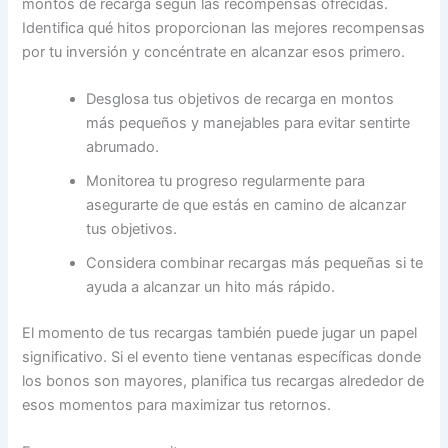
montos de recarga según las recompensas ofrecidas.
Identifica qué hitos proporcionan las mejores recompensas
por tu inversión y concéntrate en alcanzar esos primero.
Desglosa tus objetivos de recarga en montos
más pequeños y manejables para evitar sentirte
abrumado.
Monitorea tu progreso regularmente para
asegurarte de que estás en camino de alcanzar
tus objetivos.
Considera combinar recargas más pequeñas si te
ayuda a alcanzar un hito más rápido.
El momento de tus recargas también puede jugar un papel
significativo. Si el evento tiene ventanas específicas donde
los bonos son mayores, planifica tus recargas alrededor de
esos momentos para maximizar tus retornos.