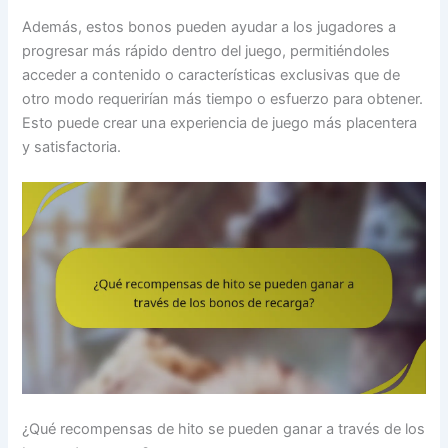
Además, estos bonos pueden ayudar a los jugadores a
progresar más rápido dentro del juego, permitiéndoles
acceder a contenido o características exclusivas que de
otro modo requerirían más tiempo o esfuerzo para obtener.
Esto puede crear una experiencia de juego más placentera
y satisfactoria.
¿Qué recompensas de hito se pueden ganar a través de los