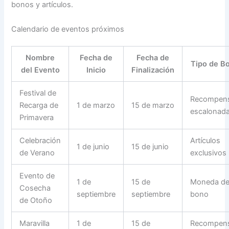
bonos y artículos.
Calendario de eventos próximos
Nombre
Fecha de
Fecha de
Tipo de B
del Evento
Inicio
Finalización
Festival de
Recompen
Recarga de
1 de marzo
15 de marzo
escalonad
Primavera
Celebración
Artículos
1 de junio
15 de junio
de Verano
exclusivos
Evento de
1 de
15 de
Moneda d
Cosecha
septiembre
septiembre
bono
de Otoño
Maravilla
1 de
15 de
Recompen