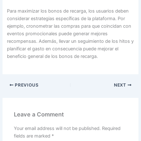
Para maximizar los bonos de recarga, los usuarios deben
considerar estrategias específicas de la plataforma. Por
ejemplo, cronometrar las compras para que coincidan con
eventos promocionales puede generar mejores
recompensas. Además, llevar un seguimiento de los hitos y
planificar el gasto en consecuencia puede mejorar el
beneficio general de los bonos de recarga.
PREVIOUS
NEXT
Leave a Comment
Your email address will not be published.
Required
fields are marked
*