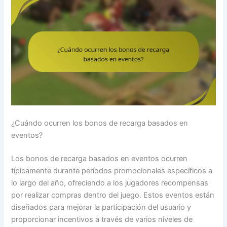
¿Cuándo ocurren los bonos de recarga basados en
eventos?
Los bonos de recarga basados en eventos ocurren
típicamente durante períodos promocionales específicos a
lo largo del año, ofreciendo a los jugadores recompensas
por realizar compras dentro del juego. Estos eventos están
diseñados para mejorar la participación del usuario y
proporcionar incentivos a través de varios niveles de