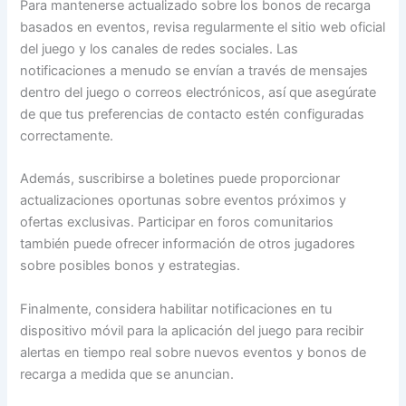
Para mantenerse actualizado sobre los bonos de recarga
basados en eventos, revisa regularmente el sitio web oficial
del juego y los canales de redes sociales. Las
notificaciones a menudo se envían a través de mensajes
dentro del juego o correos electrónicos, así que asegúrate
de que tus preferencias de contacto estén configuradas
correctamente.
Además, suscribirse a boletines puede proporcionar
actualizaciones oportunas sobre eventos próximos y
ofertas exclusivas. Participar en foros comunitarios
también puede ofrecer información de otros jugadores
sobre posibles bonos y estrategias.
Finalmente, considera habilitar notificaciones en tu
dispositivo móvil para la aplicación del juego para recibir
alertas en tiempo real sobre nuevos eventos y bonos de
recarga a medida que se anuncian.